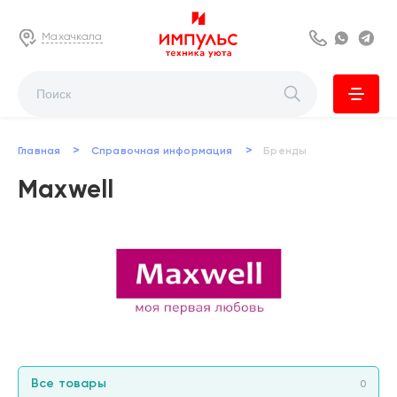
Махачкала
8 800 222 63
Whats
Te
>
>
Главная
Справочная информация
Бренды
Maxwell
Все товары
0