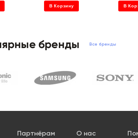
В Корзину
В Кор
лярные бренды
Все бренды
Партнёрам
О нас
По