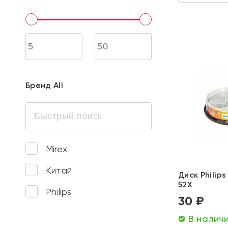
Бренд All
Mirex
Китай
Диск Philip
52X
Philips
30 ₽
В налич