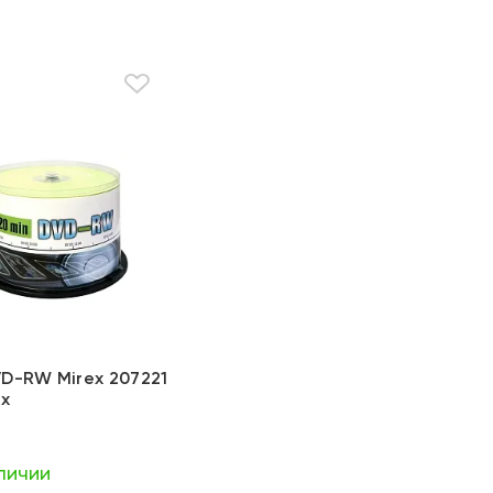
D-RW Mirex 207221
4x
личии