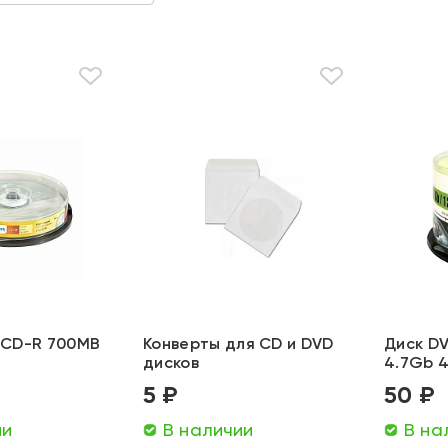
s CD-R 700MB
Конверты для CD и DVD
Диск DV
дисков
4.7Gb 
5 ₽
50 ₽
ии
В наличии
В на