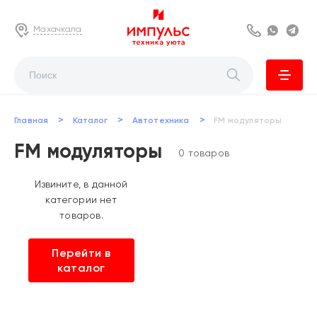
Махачкала
8 800 222 63
Whats
Te
>
>
>
Главная
Каталог
Автотехника
FM модуляторы
FM модуляторы
0 товаров
Извините, в данной
категории нет
товаров.
Перейти в
каталог