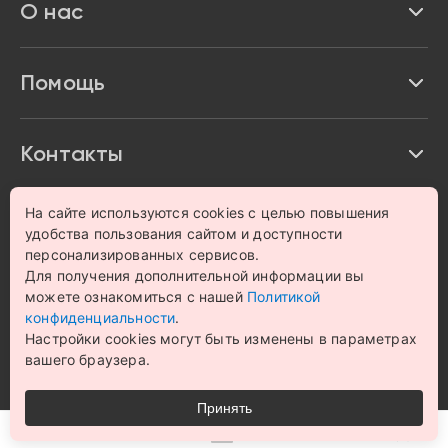
О нас
Доставка и оплата
Акции и скидки
Про Impulse
Помощь
Кредит и рассрочка
Вакансии
Безопасность
Возврат товара
Контакты
Контакты
Политика конфиденциальности
график с 9:00 до 21:00
8 800 222 63 53
hello@magazin-impuls.ru
На сайте используются cookies с целью повышения
Карта сайта
удобства пользования сайтом и доступности
Согласие на обработку персональных данных
персонализированных сервисов.
Для получения дополнительной информации вы
© 1993 – 2026 Магазин бытовой техники и электроники
можете ознакомиться с нашей
Политикой
«Impulse». Все права защищены.
конфиденциальности
.
Цена на сайте носит информационный характер и не
Настройки cookies могут быть изменены в параметрах
является публичной офертой
вашего браузера.
Принять