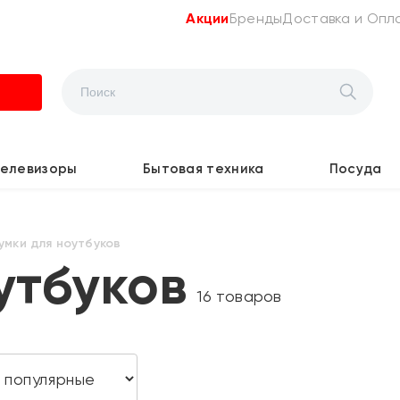
Акции
Бренды
Доставка и Опл
Телевизоры
Бытовая техника
Посуда
умки для ноутбуков
утбуков
16 товаров