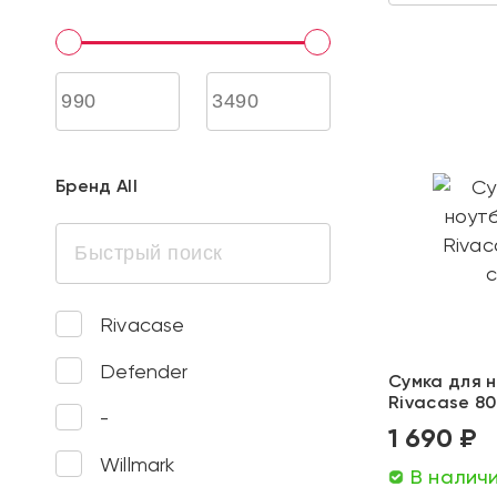
Бренд All
Rivacase
Defender
Сумка для н
Rivacase 80
-
1 690 ₽
Willmark
В налич