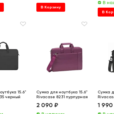
В на
В Корзину
В Кор
оутбука 15.6"
Сумка для ноутбука 15.6"
Сумка д
235 черный
Rivacase 8231 пурпурная
Rivacas
2 090 ₽
1 990
ии
В наличии
В на