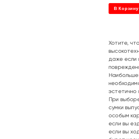
В Корзину
Хотите, чт
высокотехн
даже если 
повреждени
Наибольшей
необходимо
эстетично в
При выборе
сумки выпу
особым кар
если вы ез
если вы хо