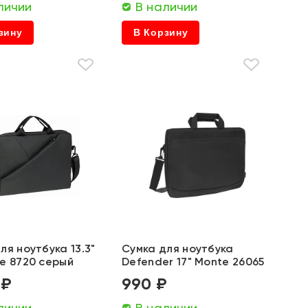
личии
В наличии
зину
В Корзину
ля ноутбука 13.3"
Сумка для ноутбука
e 8720 серый
Defender 17" Monte 26065
 ₽
990 ₽
личии
В наличии