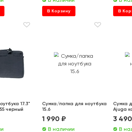
В Корзину
В Кор
оутбука 17.3"
Сумка/папка для ноутбука
Сумка д
55 черный
15.6
Ajuga к
1 990 ₽
3 490
ии
В наличии
В на