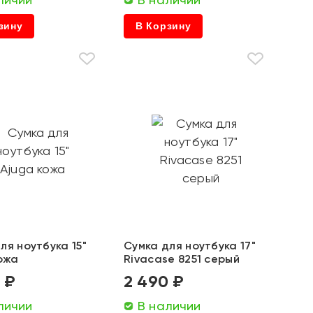
зину
В Корзину
ля ноутбука 15"
Сумка для ноутбука 17"
ожа
Rivacase 8251 серый
 ₽
2 490 ₽
личии
В наличии