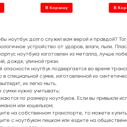
В Корзину
В Кор
обы ноутбук долго служил вам верой и правдой? То
ологичное устройство от ударов, влаги, пыли. Плас
корпус ноутбука изготовлен из металла, лучше по
й, дождя, уличной грязи.
 опасности ноутбук подвергается во время транс
 в специальной сумке, изготовленной из синтетичес
ыглядят, их легко мыть.
 сумки нужно учитывать:
скаются по размеру ноутбуков. Если вы привыкли ис
маном или кошельком;
дите на собственном транспорте, то можете купить 
дите с ноутбуком пешком или ездите на обществен