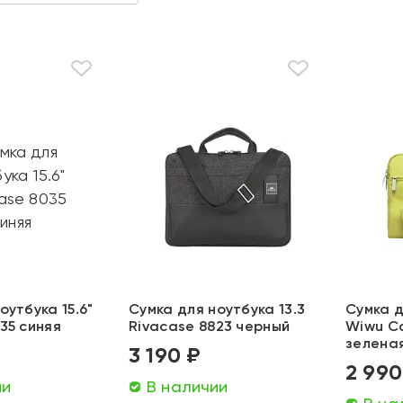
оутбука 15.6"
Сумка для ноутбука 13.3
Сумка д
35 синяя
Rivacase 8823 черный
Wiwu C
зелена
3 190 ₽
2 990
ии
В наличии