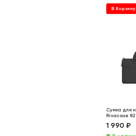
В Корзину
Сумка для н
Rivacase 8
1 990 ₽
В налич