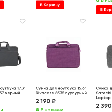
В на
В Корзину
В Кор
оутбука 17.3"
Сумка для ноутбука 15.6"
Сумка д
257 черный
Rivacase 8335 пурпурный
Satechi
Laptop 
2 190 ₽
2 390
ии
В наличии