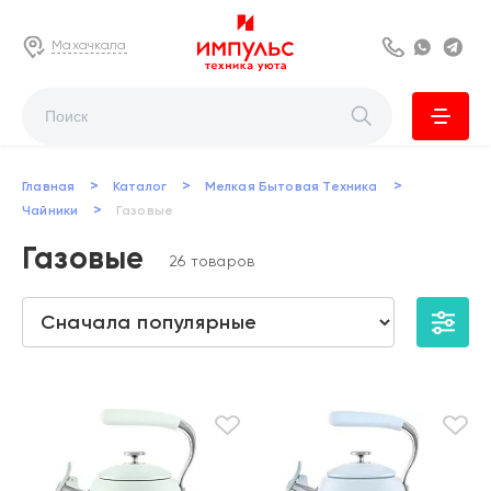
Махачкала
8 800 222 63
Whats
Te
>
>
>
Главная
Каталог
Мелкая Бытовая Техника
>
Чайники
Газовые
Газовые
26 товаров