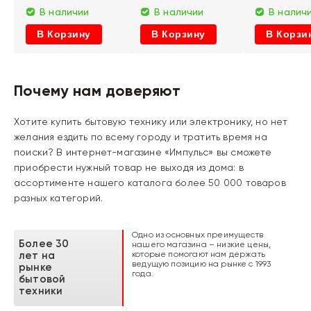
(12Гб/256Гб
изумрудны
В наличии
В наличии
В налич
Серый титан)
В Корзину
В Корзину
В Корзи
Бытовая техника
Компьютеры и ноутбуки
МБТ
Телевизоры
Почему нам доверяют
Морозильные
Коврики для мыши
Микроволновые
Кронштейны
Посудомоечные
Микрофоны
Фритюрницы
Саундбары
камеры
Моноблоки
печи
Сетевые фильтры и
машины
Сетевые адаптеры
Антенны
Хотите купить бытовую технику или электронику, но нет
Варочные панели
Сумки для ноутбуков
Электрошашлычницы
удлинители
Плиты
Шнуры и
Лапшерезки
желания ездить по всему городу и тратить время на
Аксессуары для КБТ
Отпариватели
Игровые приставки
Мойки
переходники
Парогенераторы
Аксессуары для TV
поиски? В интернет-магазине «Импульс» вы сможете
Встраиваемые
Комплектующие для
Весы кухонные
и джойстики
Холодильники
Термопасты
Измельчители
микроволновые печи
ПК
Кухонные комбайны
DVD, Blu-Ray и
Мультиварки
Пульты
приобрести нужный товар не выходя из дома: в
Духовые шкафы
Веб-камеры
Сушилки для овощей
медиаплееры
Стиральные машины
Антивирус
Соковыжималки
ассортименте нашего каталога более 50 000 товаров
USB-флеш-
Игровые кресла
разных категорий.
накопитель
Одно из основных преимуществ
Более 30
нашего магазина – низкие цены,
которые помогают нам держать
лет на
ведущую позицию на рынке с 1993
рынке
года.
бытовой
техники