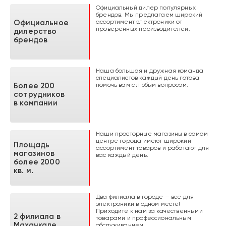
Посудомоечны
Мыши
Блендеры
Акустика
Плиты
Мониторы
Гриль
Подставки
Вытяжки
Клавиатуры
Чайники
Джойстики
Официальный дилер популярных
е машины
под
брендов. Мы предлагаем широкий
телевизоры
ассортимент электроники от
Официальное
проверенных производителей.
дилерство
брендов
Холодильники
Компьютеры
Пылесосы
Диски
Смесители
Наушники
Миксеры
Пульты
Духовые
Колонки
Мясорубки
Телевизоры
ИМПУЛЬС
шкафы
Наша большая и дружная команда
специалистов каждый день готова
помочь вам с любым вопросом.
Более 200
сотрудников
в компании
Стиральные
WI-FI роутеры
Утюги
Цифровые
Кулеры для
Ноутбуки
Кофеварки и
Аудио
машины
приставки
Воды
кофемашины
Проигрывате
Наши просторные магазины в самом
ли
центре города имеют широкий
Площадь
ассортимент товаров и работают для
магазинов
вас каждый день.
более 2000
кв. м.
Руководитель отдела
Руководитель отдела
Руководитель отдела
Руководитель отдела
Два филиала в городе — всё для
крупной бытовой техники
компьютерной техники
мелкой бытовой техники
телевизоров
электроники в одном месте!
Приходите к нам за качественными
2 филиала в
товарами и профессиональным
Махачкале
обслуживанием.
“Помогу сделать правильный
"Помогу сделать правильный
"Помогу подобрать мелкую
“Помогу сделать правильный