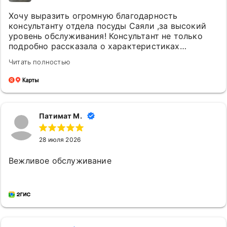
Хочу выразить огромную благодарность
консультанту отдела посуды Саяли ,за высокий
уровень обслуживания! Консультант не только
подробно рассказала о характеристиках
различных наборов посуды, но и помогла
Читать полностью
определиться с выбором, учитывая мои
предпочтения и бюджет. Её внимательность к
деталям произвели на меня самое
положительное впечатление🤗 Спасибо за ваш
труд и внимание к клиентам! Рекомендую всем,
Патимат М.
кто ценит качественное обслуживание и
профессионализм.
28 июля 2026
Вежливое обслуживание