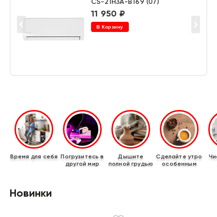
CS-21H3A-B169 (07)
11 950 ₽
В Корзину
Время для себя
Погрузитесь в
Дышите
Сделайте утро
Чи
другой мир
полной грудью
особенным
Новинки