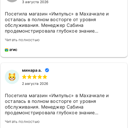
3 августа 2026
В Корзину
В Корзину
В Корзину
В Корзину
В Корзину
В Корзину
В Корзину
В Корзину
В Корзи
В Корзи
В Корзи
Посетила магазин «Импульс» в Махачкале и
осталась в полном восторге от уровня
обслуживания. Менеджер Сабина
продемонстрировала глубокое знание
ассортимента, помогла сориентироваться в
Читать полностью
выборе и уделила максимум времени. Очень
приятно приходить в магазин, где работают такие
компетентные и доброжелательные сотрудники.
минара а.
2 августа 2026
Посетила магазин «Импульс» в Махачкале и
осталась в полном восторге от уровня
обслуживания. Менеджер Сабина
продемонстрировала глубокое знание
ассортимента, помогла сориентироваться в
Читать полностью
выборе и уделила максимум времени. Очень