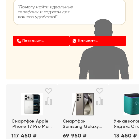
"Помогу найти идеальные
телефоны и гаджеты для
вашего удобства!"
Позвонить
Написать
Смартфон Apple
Смартфон
Умная коло
iPhone 17 Pro Max
Samsung Galaxy
Яндекс Ст
(E-Sim) (A3257) i
S24 Ultra 5G (SM-
Миди (24 В
117 450 ₽
69 950 ₽
13 450 ₽
(12Гб/512Гб Silver)
S928B/DS) Demo
(YNDX-000