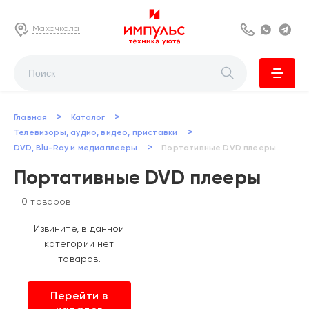
Махачкала
8 800 222 63
Whats
Te
>
>
Главная
Каталог
>
Телевизоры, аудио, видео, приставки
>
DVD, Blu-Ray и медиаплееры
Портативные DVD плееры
Портативные DVD плееры
0 товаров
Извините, в данной
категории нет
товаров.
Перейти в