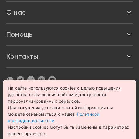
Реквизиты
О нас
Доставка и оплата
Акции и скидки
Про Impulse
Помощь
Кредит и рассрочка
Вакансии
Безопасность
Возврат товара
Контакты
Контакты
Политика конфиденциальности
график с 9:00 до 21:00
8 800 222 63 53
hello@magazin-impuls.ru
Карта сайта
Согласие на обработку персональных данных
На сайте используются cookies с целью повышения
удобства пользования сайтом и доступности
© 1993 – 2026 Магазин бытовой техники и электроники
персонализированных сервисов.
«Impulse». Все права защищены.
Для получения дополнительной информации вы
Цена на сайте носит информационный характер и не
можете ознакомиться с нашей
Политикой
является публичной офертой
конфиденциальности
.
Настройки cookies могут быть изменены в параметрах
вашего браузера.