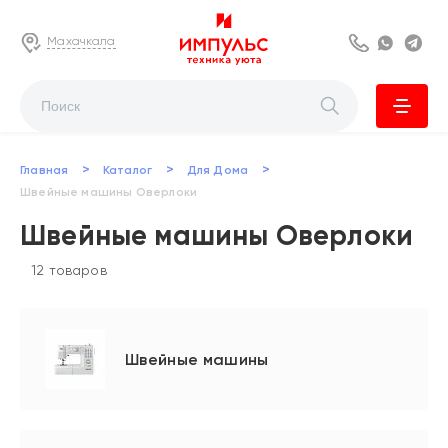
Махачкала
8 800 222 63
Whats
Te
>
>
>
Главная
Каталог
Для Дома
Швейные машины Оверлоки
Швейные машины Оверлоки
12 товаров
Швейные машины