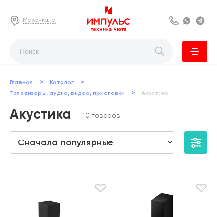
Махачкала
8 800 222 63
Whats
Te
>
>
Главная
Каталог
>
Телевизоры, аудио, видео, приставки
Акустика
Акустика
10 товаров