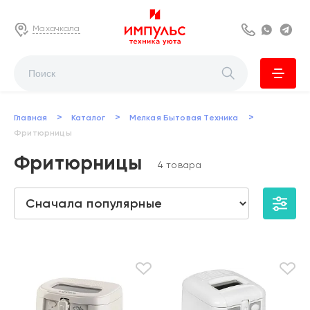
Махачкала
8 800 222 63
Whats
Te
>
>
>
Главная
Каталог
Мелкая Бытовая Техника
Фритюрницы
Фритюрницы
4 товара