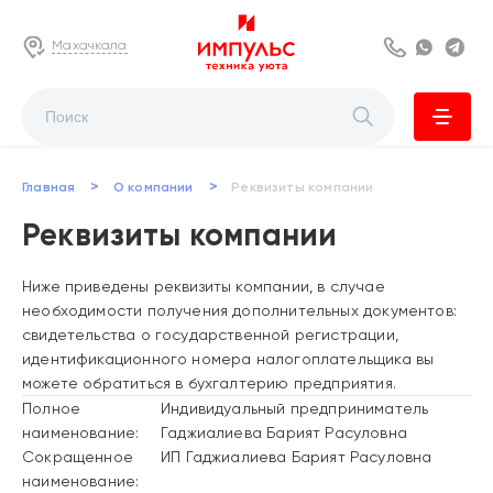
Махачкала
8 800 222 63
Whats
Te
>
>
Главная
О компании
Реквизиты компании
Реквизиты компании
Ниже приведены реквизиты компании, в случае
необходимости получения дополнительных документов:
свидетельства о государственной регистрации,
идентификационного номера налогоплательщика вы
можете обратиться в бухгалтерию предприятия.
Полное
Индивидуальный предприниматель
наименование:
Гаджиалиева Барият Расуловна
Сокращенное
ИП Гаджиалиева Барият Расуловна
наименование: