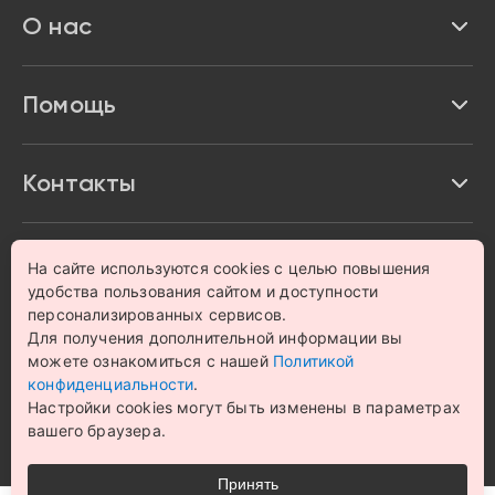
О нас
Доставка и оплата
Акции и скидки
Про Impulse
Помощь
Кредит и рассрочка
Вакансии
Безопасность
Возврат товара
Контакты
Контакты
Политика конфиденциальности
график с 9:00 до 21:00
8 800 222 63 53
hello@magazin-impuls.ru
Карта сайта
На сайте используются cookies с целью повышения
Согласие на обработку персональных данных
удобства пользования сайтом и доступности
персонализированных сервисов.
© 1993 – 2026 Магазин бытовой техники и электроники
Для получения дополнительной информации вы
«Impulse». Все права защищены.
можете ознакомиться с нашей
Политикой
Цена на сайте носит информационный характер и не
конфиденциальности
.
является публичной офертой
Настройки cookies могут быть изменены в параметрах
вашего браузера.
Принять