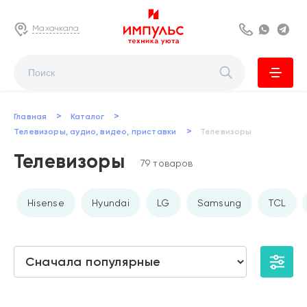
Махачкала
8 800 222 63
Whats
Te
>
>
Главная
Каталог
>
Телевизоры, аудио, видео, приставки
Телевизоры
Телевизоры
79 товаров
Hisense
Hyundai
LG
Samsung
TCL