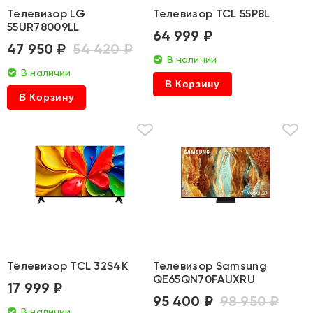
Телевизор LG
Телевизор TCL 55P8L
55UR78009LL
64 999 ₽
47 950 ₽
54 420 ₽
В наличии
В наличии
В Корзину
В Корзину
Телевизор TCL 32S4K
Телевизор Samsung
QE65QN70FAUXRU
17 999 ₽
95 400 ₽
98 950 ₽
В наличии