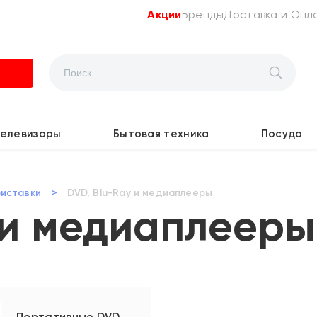
Акции
Бренды
Доставка и Опл
Телевизоры
Бытовая техника
Посуда
риставки
>
DVD, Blu-Ray и медиаплееры
 и медиаплееры
Портативные DVD