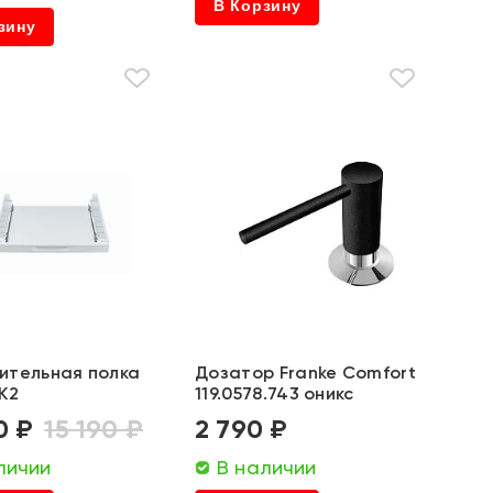
В Корзину
зину
ительная полка
Дозатор Franke Comfort
K2
119.0578.743 оникс
0 ₽
15 190 ₽
2 790 ₽
личии
В наличии