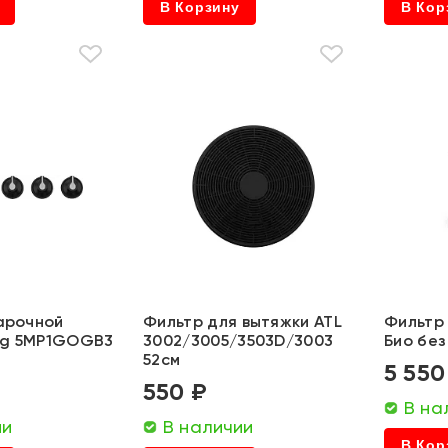
В Корзину
В Кор
варочной
Фильтр для вытяжки ATL
Фильтр
eg 5MP1GOGB3
3002/3005/3503D/3003
Био без
52см
5 550
550 ₽
В на
ии
В наличии
В Кор