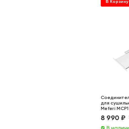
В Корзину
Соединител
для сушиль
Meferi MCP
8 990 ₽
В налич