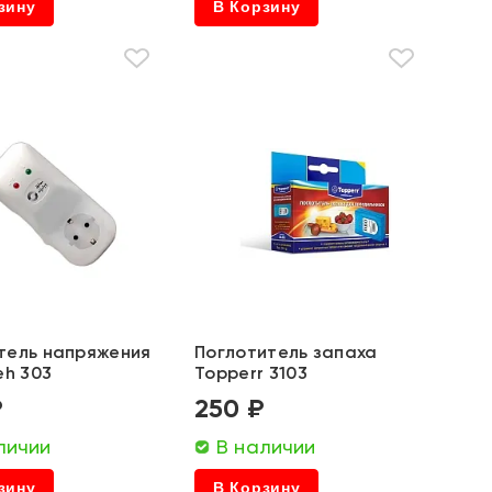
зину
В Корзину
тель напряжения
Поглотитель запаха
eh 303
Topperr 3103
₽
250 ₽
личии
В наличии
зину
В Корзину