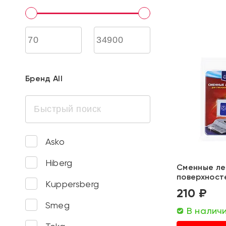
Бренд All
Asko
Hiberg
Сменные ле
поверхност
Kuppersberg
210 ₽
Smeg
В налич