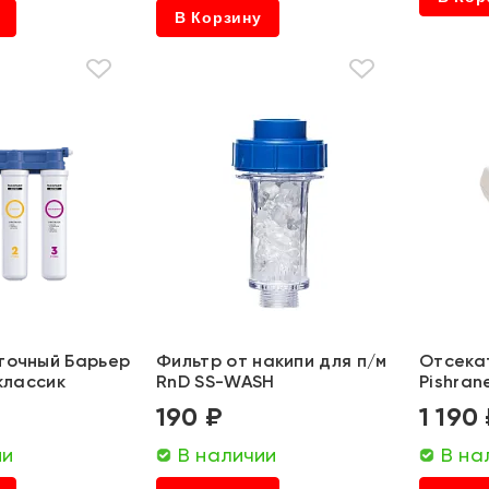
В Корзину
точный Барьер
Фильтр от накипи для п/м
Отсека
 классик
RnD SS-WASH
Pishran
190 ₽
1 190
ии
В наличии
В на