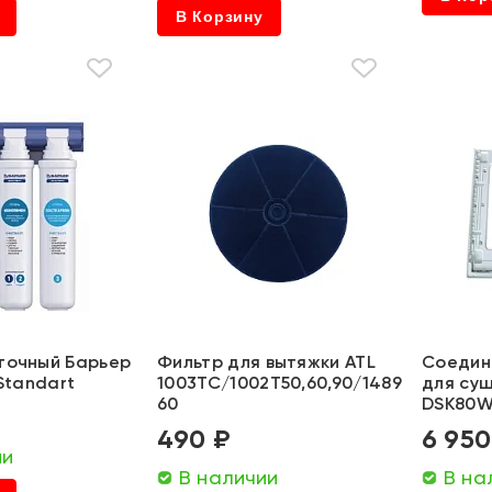
В Корзину
точный Барьер
Фильтр для вытяжки ATL
Соедин
 Standart
1003TC/1002T50,60,90/1489
для су
60
DSK80
490 ₽
6 950
ии
В наличии
В на