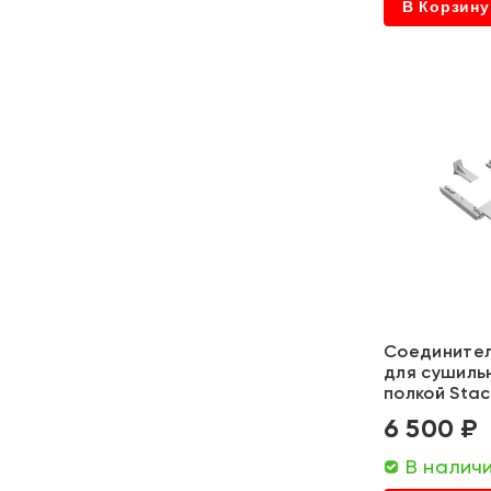
В Корзину
ATL
Посейдон
RIClean
Meferi
VARD
Paulmark
Ragio
Соединител
для сушиль
полкой Stac
6 500 ₽
В налич