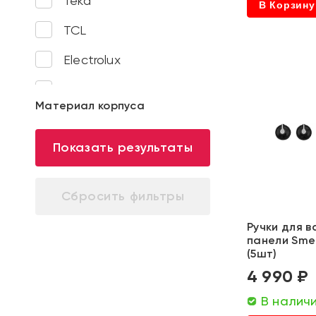
Teka
В Корзину
TCL
Electrolux
il Monte
Материал корпуса
Franke
Показать результаты
Savol
Frap
Gappo
Ручки для 
Smixx
панели Sm
(5шт)
Аквабрайт
4 990 ₽
Ozone
В налич