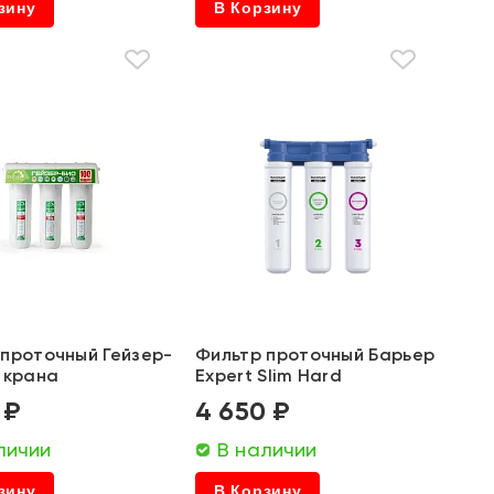
зину
В Корзину
 проточный Гейзер-
Фильтр проточный Барьер
 крана
Expert Slim Hard
 ₽
4 650 ₽
личии
В наличии
зину
В Корзину