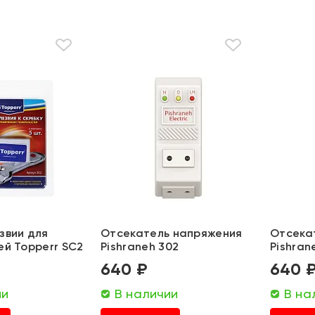
звии для
Отсекатель напряжения
Отсека
ей Topperr SC2
Pishraneh 302
Pishran
640 ₽
640 
ии
В наличии
В на