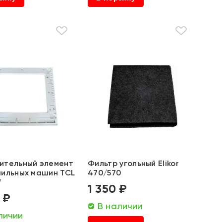
ительный элемент
Фильтр угольный Elikor
шильных машин TCL
470/570
W
1 350 ₽
 ₽
В наличии
личии