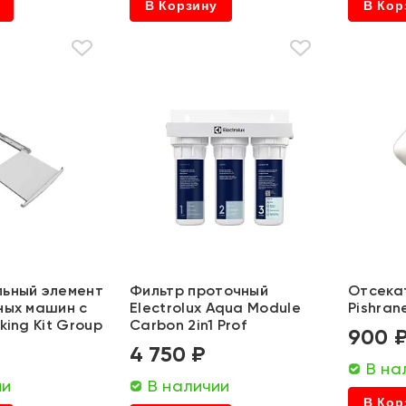
В Корзину
В Кор
ьный элемент
Фильтр проточный
Отсека
ных машин с
Electrolux Aqua Module
Pishran
king Kit Group
Carbon 2in1 Prof
900 
4 750 ₽
В на
ии
В наличии
В Кор