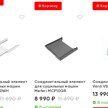
В Корзину
В Кор
ьный элемент
Соединительный элемент
Соедин
ных машин
для сушильных машин
Vard VS
10WH
Meferi MCP10GR
13 99
11 690 ₽
8 990 ₽
11 690 ₽
В на
ии
В наличии