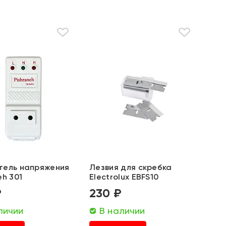
тель напряжения
Лезвия для скребка
eh 301
Electrolux EBFS10
₽
230 ₽
личии
В наличии