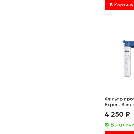
Euro
В Корзину
Topperr
Pishraneh
Барьер
Аквафор
Гейзер
-
RnD
Фильтр про
Элит-Пласт
Expert Slim
4 250 ₽
Elikor
В налич
Nordfrost