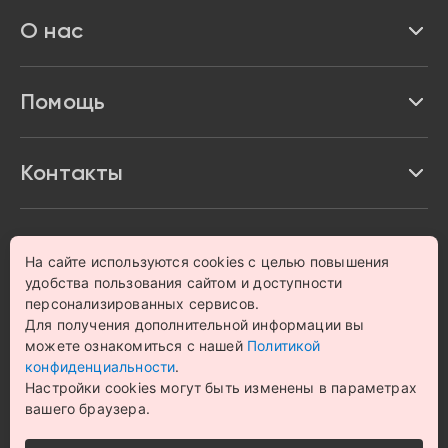
Реквизиты
О нас
Доставка и оплата
Акции и скидки
Про Impulse
Помощь
Кредит и рассрочка
Вакансии
Безопасность
Возврат товара
Контакты
Контакты
Политика конфиденциальности
график с 9:00 до 21:00
8 800 222 63 53
hello@magazin-impuls.ru
Карта сайта
Согласие на обработку персональных данных
На сайте используются cookies с целью повышения
удобства пользования сайтом и доступности
персонализированных сервисов.
© 1993 – 2026 Магазин бытовой техники и электроники
Для получения дополнительной информации вы
«Impulse». Все права защищены.
можете ознакомиться с нашей
Политикой
Цена на сайте носит информационный характер и не
является публичной офертой
конфиденциальности
.
Настройки cookies могут быть изменены в параметрах
вашего браузера.