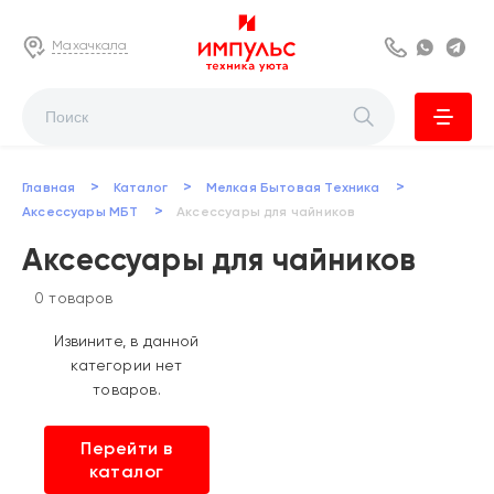
Махачкала
8 800 222 63
Whats
Te
>
>
>
Главная
Каталог
Мелкая Бытовая Техника
>
Аксессуары МБТ
Аксессуары для чайников
Аксессуары для чайников
0 товаров
Извините, в данной
категории нет
товаров.
Перейти в
каталог