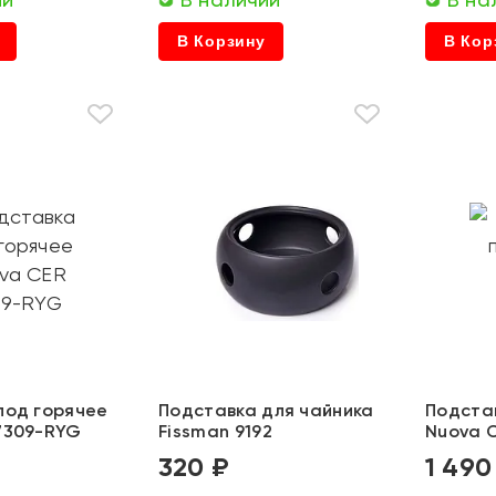
В Корзину
В Кор
под горячее
Подставка для чайника
Подста
7309-RYG
Fissman 9192
Nuova 
320 ₽
1 490