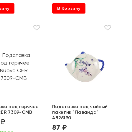
зину
В Корзину
вка под горячее
Подставка под чайный
CER 7309-CMB
пакетик "Лаванда"
4826190
 ₽
87 ₽
личии