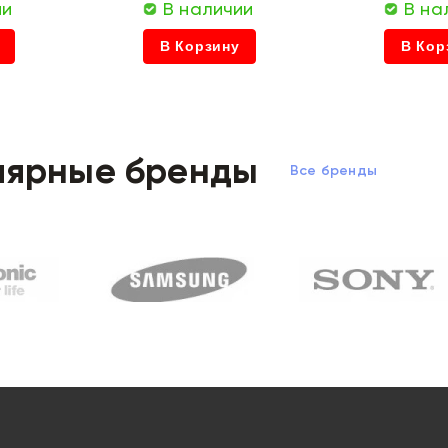
ии
В наличии
В на
В Корзину
В Кор
лярные бренды
Все бренды