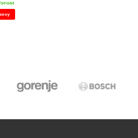
личии
зину