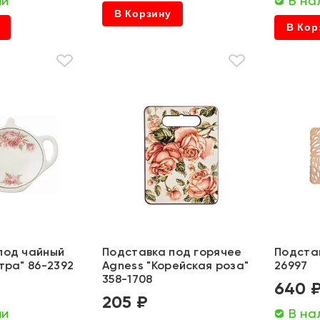
ии
В на
В Корзину
В Кор
под чайный
Подставка под горячее
Подста
тра" 86-2392
Agness "Корейская роза"
26997
358-1708
640 
205 ₽
ии
В на