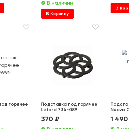
В наличии
В Кор
В Корзину
под горячее
Подставка под горячее
Подста
Lefard 734-089
Nuova 
370 ₽
1 490
ии
В наличии
В на