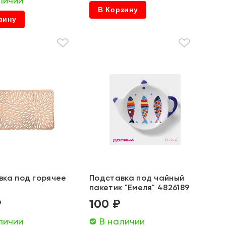
личии
В Корзину
зину
вка под горячее
Подставка под чайный
пакетик "Емеля" 4826189
₽
100 ₽
личии
В наличии