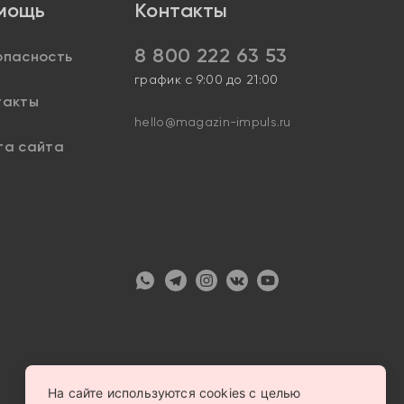
мощь
Контакты
8 800 222 63 53
опасность
график с 9:00 до 21:00
такты
hello@magazin-impuls.ru
та сайта
На сайте используются cookies с целью