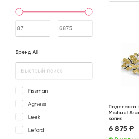
Бренд All
Fissman
Agness
Подставка 
Michael Ara
Leek
копия
6 875 ₽
Lefard