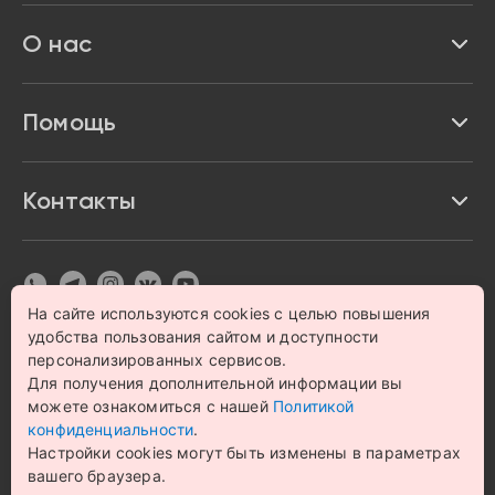
Реквизиты
О нас
Доставка и оплата
Акции и скидки
Про Impulse
Помощь
Кредит и рассрочка
Вакансии
Безопасность
Возврат товара
Контакты
Контакты
Политика конфиденциальности
график с 9:00 до 21:00
8 800 222 63 53
hello@magazin-impuls.ru
Карта сайта
Согласие на обработку персональных данных
На сайте используются cookies с целью повышения
удобства пользования сайтом и доступности
© 1993 – 2026 Магазин бытовой техники и электроники
персонализированных сервисов.
«Impulse». Все права защищены.
Для получения дополнительной информации вы
Цена на сайте носит информационный характер и не
можете ознакомиться с нашей
Политикой
является публичной офертой
конфиденциальности
.
Настройки cookies могут быть изменены в параметрах
вашего браузера.