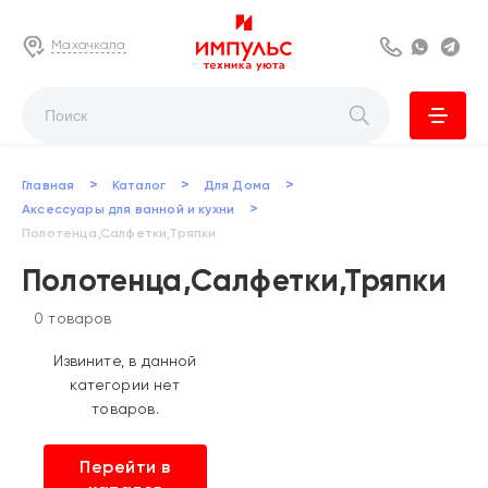
Махачкала
8 800 222 63
Whats
Te
>
>
>
Главная
Каталог
Для Дома
>
Аксессуары для ванной и кухни
Полотенца,Салфетки,Тряпки
Полотенца,Салфетки,Тряпки
0 товаров
Извините, в данной
категории нет
товаров.
Перейти в