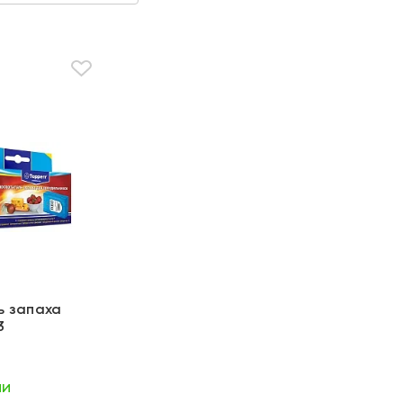
ь запаха
3
ии