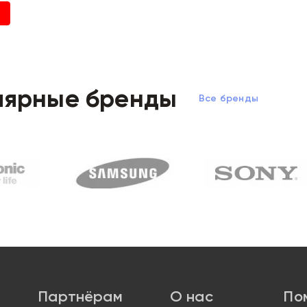
лярные бренды
Все бренды
Партнёрам
О нас
По