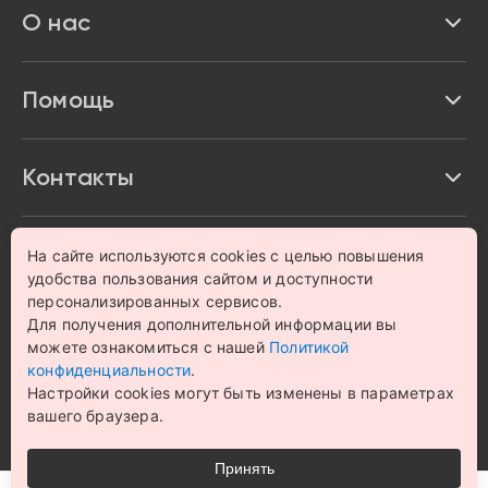
О нас
Доставка и оплата
Акции и скидки
Про Impulse
Помощь
Кредит и рассрочка
Вакансии
Безопасность
Возврат товара
Контакты
Контакты
Политика конфиденциальности
график с 9:00 до 21:00
8 800 222 63 53
hello@magazin-impuls.ru
Карта сайта
На сайте используются cookies с целью повышения
Согласие на обработку персональных данных
удобства пользования сайтом и доступности
персонализированных сервисов.
Для получения дополнительной информации вы
© 1993 – 2026 Магазин бытовой техники и электроники
«Impulse». Все права защищены.
можете ознакомиться с нашей
Политикой
Цена на сайте носит информационный характер и не
конфиденциальности
.
является публичной офертой
Настройки cookies могут быть изменены в параметрах
вашего браузера.
Принять