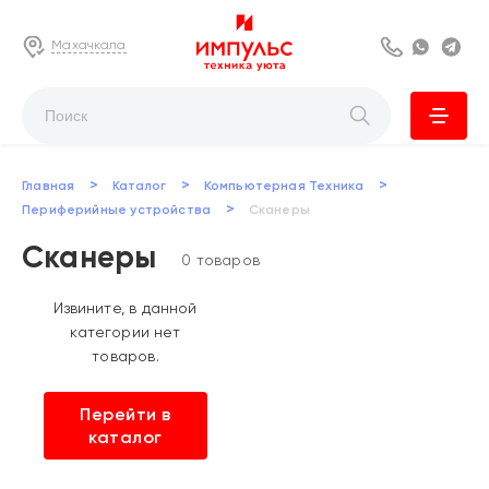
Махачкала
8 800 222 63
Whats
Te
>
>
>
Главная
Каталог
Компьютерная Техника
>
Периферийные устройства
Сканеры
Сканеры
0 товаров
Извините, в данной
категории нет
товаров.
Перейти в
каталог