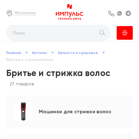
Махачкала
8 800 222 63
Whats
Te
>
>
>
Главная
Каталог
Красота и здоровье
Бритье и стрижка волос
Бритье и стрижка волос
27 товаров
Машинки для стрижки волос