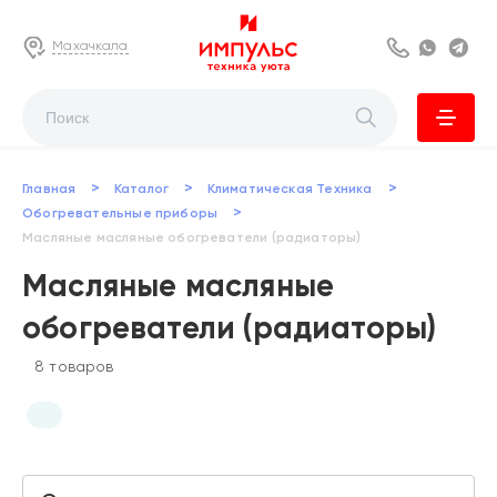
Махачкала
8 800 222 63
Whats
Te
>
>
>
Главная
Каталог
Климатическая Техника
>
Обогревательные приборы
Масляные масляные обогреватели (радиаторы)
Масляные масляные
обогреватели (радиаторы)
8 товаров