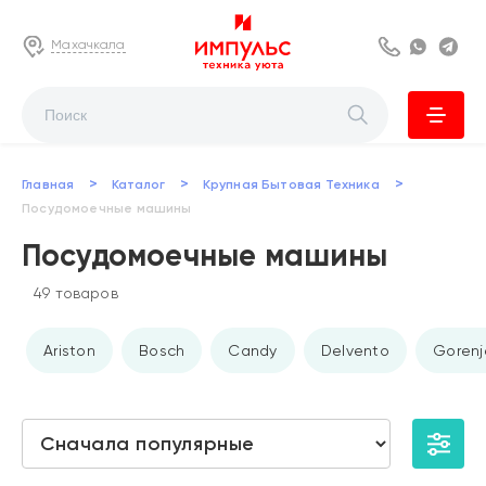
Махачкала
8 800 222 63
Whats
Te
>
>
>
Главная
Каталог
Крупная Бытовая Техника
Посудомоечные машины
Посудомоечные машины
49 товаров
Ariston
Bosch
Candy
Delvento
Gorenj