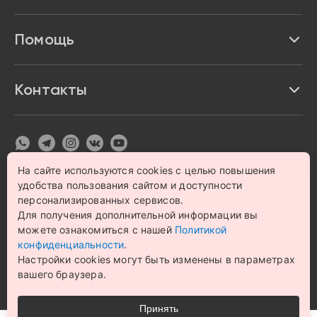
Акции и скидки
Про Impulse
Помощь
Кредит и рассрочка
Вакансии
Безопасность
Возврат товара
Контакты
Контакты
Политика конфиденциальности
график с 9:00 до 21:00
8 800 222 63 53
hello@magazin-impuls.ru
Карта сайта
Согласие на обработку персональных данных
На сайте используются cookies с целью повышения
удобства пользования сайтом и доступности
© 1993 – 2026 Магазин бытовой техники и электроники
«Impulse». Все права защищены.
персонализированных сервисов.
Цена на сайте носит информационный характер и не
Для получения дополнительной информации вы
является публичной офертой
можете ознакомиться с нашей
Политикой
конфиденциальности
.
Настройки cookies могут быть изменены в параметрах
вашего браузера.
Принять