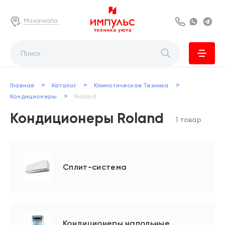
Махачкала
8 800 222 63
Whats
Te
>
>
>
Главная
Каталог
Климатическая Техника
>
Кондиционеры
Roland
Кондиционеры Roland
1 товар
Сплит-система
Кондиционеры напольные