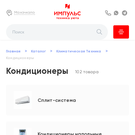
Махачкала
8 800 222 63
Whats
Te
>
>
>
Главная
Каталог
Климатическая Техника
Кондиционеры
Кондиционеры
102 товара
Сплит-система
Кондиционеры напольные