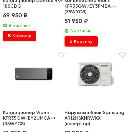
Кондиционер Dantex RK-
Кондиционер Viomi
18SCDG
KFR35GW/EY3PMBA++
(35WYC8)
69 950 ₽
51 950 ₽
В наличии
В наличии
В Корзину
В Корзину
Кондиционер Viomi
Наружный блок Samsung
KFR35GW/EY2UMCA++
AR12HSKNRWKX
(35WYC8)
(инвертор)