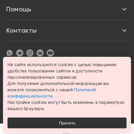
Акции и скидки
Про Impulse
Помощь
Кредит и рассрочка
Вакансии
Безопасность
Возврат товара
Контакты
Контакты
Политика конфиденциальности
график с 9:00 до 21:00
8 800 222 63 53
hello@magazin-impuls.ru
Карта сайта
Согласие на обработку персональных данных
На сайте используются cookies с целью повышения
удобства пользования сайтом и доступности
© 1993 – 2026 Магазин бытовой техники и электроники
«Impulse». Все права защищены.
персонализированных сервисов.
Цена на сайте носит информационный характер и не
Для получения дополнительной информации вы
является публичной офертой
можете ознакомиться с нашей
Политикой
конфиденциальности
.
Настройки cookies могут быть изменены в параметрах
вашего браузера.
Принять