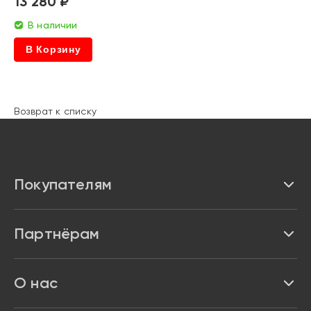
13 280 ₽
В наличии
В Корзину
Возврат к списку
Покупателям
Каталог
Партнёрам
Бренды
Реквизиты
О нас
Доставка и оплата