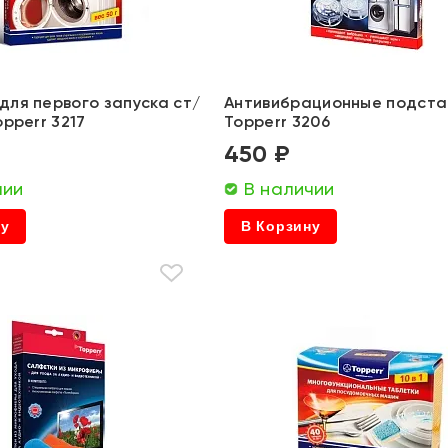
для первого запуска ст/
Антивибрационные подста
opperr 3217
Topperr 3206
450 ₽
чии
В наличии
ну
В Корзину