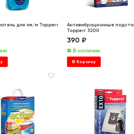
атель для пм/м Topperr
Антивибрационные подста
Topperr 3200
390 ₽
чии
В наличии
ну
В Корзину