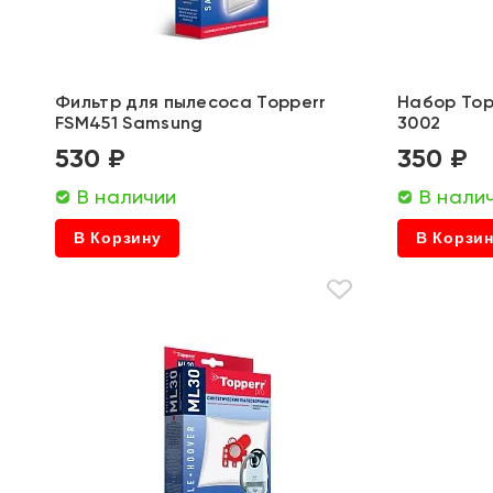
Фильтр для пылесоса Topperr
Набор Top
FSM451 Samsung
3002
530 ₽
350 ₽
В наличии
В нали
В Корзину
В Корзи