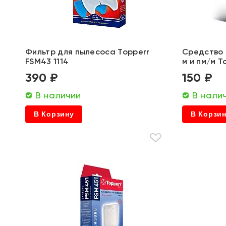
Фильтр для пылесоса Topperr
Средство 
FSM43 1114
м и пм/м T
390 ₽
150 ₽
В наличии
В нали
В Корзину
В Корзи