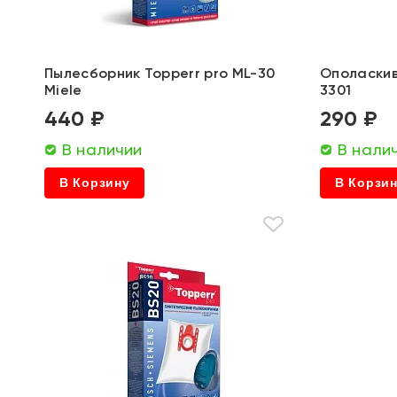
Пылесборник Topperr pro ML-30
Ополаскив
Miele
3301
440 ₽
290 ₽
В наличии
В нали
В Корзину
В Корзи