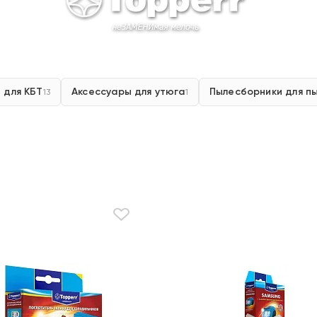
 для КБТ
Аксессуары для утюга
Пылесборники для п
13
1