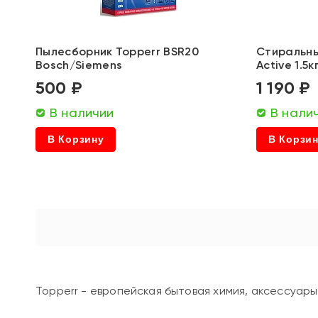
Пылесборник Topperr BSR20
Стиральны
Bosch/Siemens
Active 1.5к
500 ₽
1 190 ₽
В наличии
В нали
В Корзину
В Корзи
Topperr - европейская бытовая химия, аксессуар