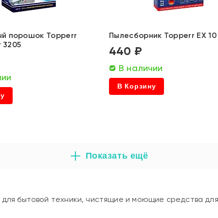
й порошок Topperr
Пылесборник Topperr EX 10 
г 3205
440 ₽
В наличии
чии
В Корзину
ну
Показать ещё
ы для бытовой техники, чистящие и моющие средства д