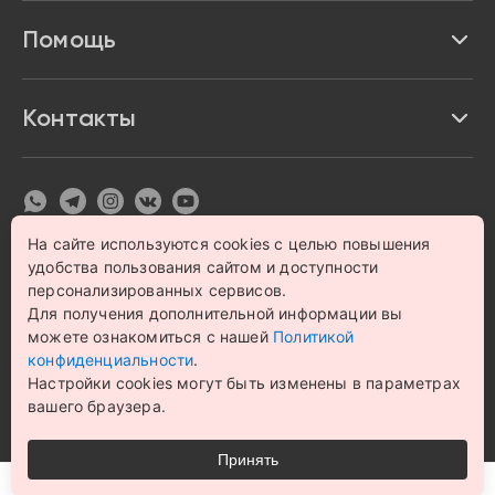
Акции и скидки
Про Impulse
Помощь
Кредит и рассрочка
Вакансии
Безопасность
Возврат товара
Контакты
Контакты
Политика конфиденциальности
график с 9:00 до 21:00
8 800 222 63 53
hello@magazin-impuls.ru
Карта сайта
Согласие на обработку персональных данных
На сайте используются cookies с целью повышения
удобства пользования сайтом и доступности
© 1993 – 2026 Магазин бытовой техники и электроники
«Impulse». Все права защищены.
персонализированных сервисов.
Цена на сайте носит информационный характер и не
Для получения дополнительной информации вы
является публичной офертой
можете ознакомиться с нашей
Политикой
конфиденциальности
.
Настройки cookies могут быть изменены в параметрах
вашего браузера.
Принять