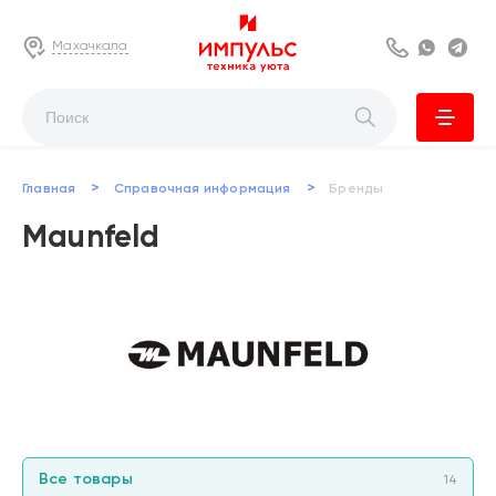
Махачкала
8 800 222 63
Whats
Te
>
>
Главная
Справочная информация
Бренды
Maunfeld
Все товары
14