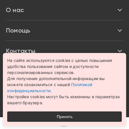
Реквизиты
О нас
Доставка и оплата
Акции и скидки
Про Impulse
Помощь
Кредит и рассрочка
Вакансии
Безопасность
Возврат товара
Контакты
Контакты
На сайте используются cookies с целью повышения
Политика конфиденциальности
график с 9:00 до 21:00
8 800 222 63 53
hello@magazin-impuls.ru
удобства пользования сайтом и доступности
Карта сайта
персонализированных сервисов.
Согласие на обработку персональных данных
Для получения дополнительной информации вы
можете ознакомиться с нашей
Политикой
© 1993 – 2026 Магазин бытовой техники и электроники
конфиденциальности
.
«Impulse». Все права защищены.
Настройки cookies могут быть изменены в параметрах
Цена на сайте носит информационный характер и не
вашего браузера.
является публичной офертой
Принять