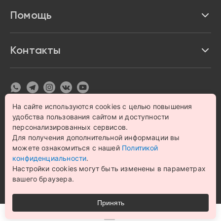
Акции и скидки
Про Impulse
Помощь
Кредит и рассрочка
Вакансии
Безопасность
Возврат товара
Контакты
Контакты
Политика конфиденциальности
график с 9:00 до 21:00
8 800 222 63 53
hello@magazin-impuls.ru
Карта сайта
Согласие на обработку персональных данных
На сайте используются cookies с целью повышения
удобства пользования сайтом и доступности
© 1993 – 2026 Магазин бытовой техники и электроники
«Impulse». Все права защищены.
персонализированных сервисов.
Цена на сайте носит информационный характер и не
Для получения дополнительной информации вы
является публичной офертой
можете ознакомиться с нашей
Политикой
конфиденциальности
.
Настройки cookies могут быть изменены в параметрах
вашего браузера.
Принять