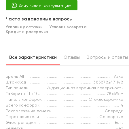
Хочу видео-консультацию
Часто задаваемые вопросы
Условия доставки
Условия возврата
Кредит и рассрочка
Все характеристики
Отзывы
Вопросы и ответы
Бренд All
Asko
ШтрихКод
3838782471148
Тип панели
Индукционная варочная поверхность
Габариты (ШхГ)
78х49см
Панель конфорок
Стеклокерамика
Всего конфорок
4
Расположение панели
Спереди
Переключатели
Сенсорные
Электроподжиг
Есть
Решетки
Нет