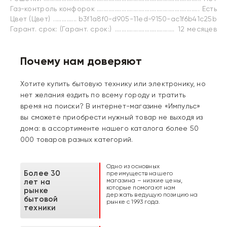
Газ-контроль конфорок
Есть
Цвет (Цвет)
b3f1a8f0-d905-11ed-9150-ac1f6b41c25b
Гарант. срок: (Гарант. срок:)
12 месяцев
Почему нам доверяют
Хотите купить бытовую технику или электронику, но
нет желания ездить по всему городу и тратить
время на поиски? В интернет-магазине «Импульс»
вы сможете приобрести нужный товар не выходя из
дома: в ассортименте нашего каталога более 50
000 товаров разных категорий.
Одно из основных
Более 30
преимуществ нашего
магазина – низкие цены,
лет на
которые помогают нам
рынке
держать ведущую позицию на
бытовой
рынке с 1993 года.
техники