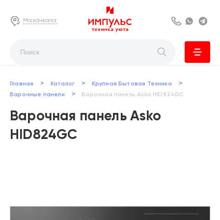
Махачкала
8 800 222 63
Whats
Te
>
>
>
Главная
Каталог
Крупная Бытовая Техника
>
Варочные панели
Варочная панель Asko HID824GC
Варочная панель Asko
HID824GC