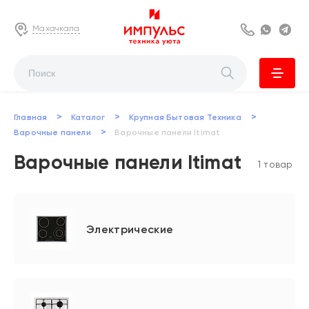
Махачкала
8 800 222 63
Whats
Te
>
>
>
Главная
Каталог
Крупная Бытовая Техника
>
Варочные панели
Варочные панели Itimat
Варочные панели Itimat
1 товар
Электрические