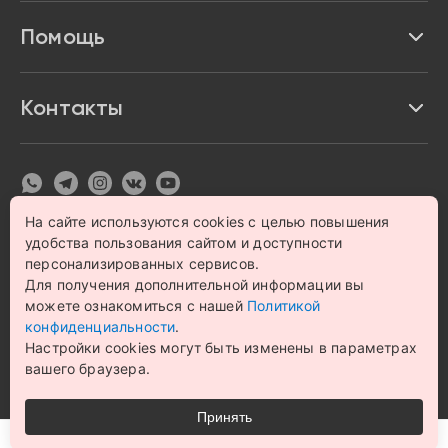
Акции и скидки
Про Impulse
Помощь
Кредит и рассрочка
Вакансии
Безопасность
Возврат товара
Контакты
Контакты
Политика конфиденциальности
график с 9:00 до 21:00
8 800 222 63 53
hello@magazin-impuls.ru
Карта сайта
Согласие на обработку персональных данных
На сайте используются cookies с целью повышения
удобства пользования сайтом и доступности
© 1993 – 2026 Магазин бытовой техники и электроники
«Impulse». Все права защищены.
персонализированных сервисов.
Цена на сайте носит информационный характер и не
Для получения дополнительной информации вы
является публичной офертой
можете ознакомиться с нашей
Политикой
конфиденциальности
.
Настройки cookies могут быть изменены в параметрах
вашего браузера.
Принять