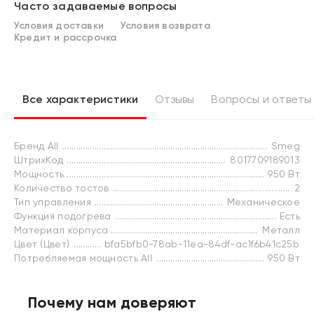
Часто задаваемые вопросы
Условия доставки
Условия возврата
Кредит и рассрочка
Все характеристики
Отзывы
Вопросы и ответы
Бренд All
Smeg
ШтрихКод
8017709189013
Мощность
950 Вт
Количество тостов
2
Тип управления
Механическое
Функция подогрева
Есть
Материал корпуса
Металл
Цвет (Цвет)
bfa5bfb0-78ab-11ea-84df-ac1f6b41c25b
Потребляемая мощность All
950 Вт
Почему нам доверяют