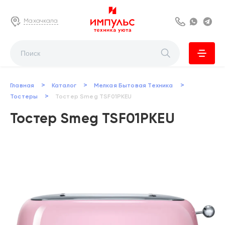
Махачкала
8 800 222 63
Whats
Te
>
>
>
Главная
Каталог
Мелкая Бытовая Техника
>
Тостеры
Тостер Smeg TSF01PKEU
Тостер Smeg TSF01PKEU