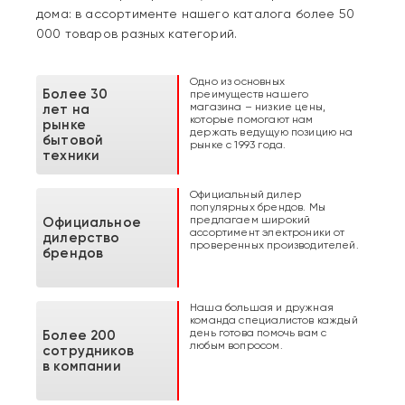
дома: в ассортименте нашего каталога более 50
000 товаров разных категорий.
Одно из основных
Более 30
преимуществ нашего
магазина – низкие цены,
лет на
которые помогают нам
рынке
держать ведущую позицию на
бытовой
рынке с 1993 года.
техники
Официальный дилер
популярных брендов. Мы
предлагаем широкий
Официальное
ассортимент электроники от
дилерство
проверенных производителей.
брендов
Наша большая и дружная
команда специалистов каждый
день готова помочь вам с
Более 200
любым вопросом.
сотрудников
в компании