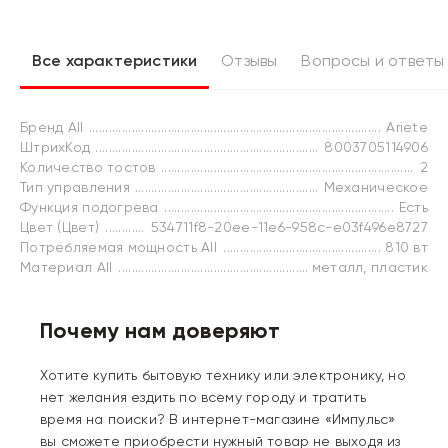
Все характеристики
Отзывы
Вопросы и ответы
Бренд All
Ariete
ШтрихКод
8003705114906
Количество тостов
2
Тип управления
Механическое
Функция подогрева
Есть
Цвет (Цвет)
534711f8-20ee-11e6-958c-e03f496e8727
Потребляемая мощность All
810 вт
Материал All
металл, пластик
Почему нам доверяют
Хотите купить бытовую технику или электронику, но
нет желания ездить по всему городу и тратить
время на поиски? В интернет-магазине «Импульс»
вы сможете приобрести нужный товар не выходя из