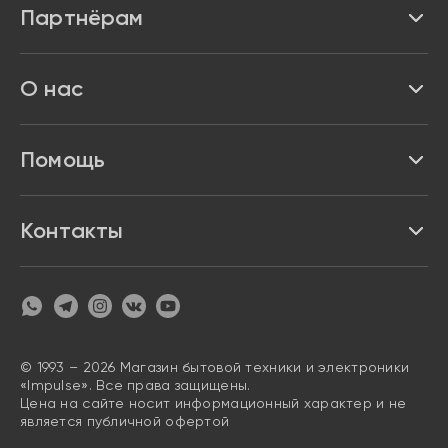
Партнёрам
Бренды
Реквизиты
О нас
Доставка и оплата
Акции и скидки
Про Impulse
Помощь
Кредит и рассрочка
Вакансии
Безопасность
Возврат товара
Контакты
Контакты
Политика конфиденциальности
график с 9:00 до 21:00
8 800 222 63 53
hello@magazin-impuls.ru
Карта сайта
Согласие на обработку персональных данных
© 1993 – 2026 Магазин бытовой техники и электроники
«Impulse». Все права защищены.
Цена на сайте носит информационный характер и не
является публичной офертой