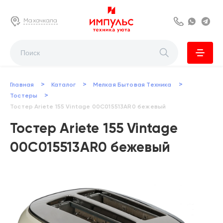
Махачкала
8 800 222 63
Whats
Te
>
>
>
Главная
Каталог
Мелкая Бытовая Техника
>
Тостеры
Тостер Ariete 155 Vintage 00C015513AR0 бежевый
Тостер Ariete 155 Vintage
00C015513AR0 бежевый