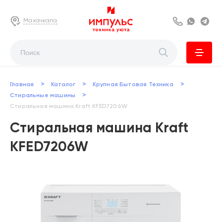
Махачкала
8 800 222 63
Whats
Te
>
>
>
Главная
Каталог
Крупная Бытовая Техника
>
Стиральные машины
Стиральная машина Kraft KFED7206W
Стиральная машина Kraft
KFED7206W