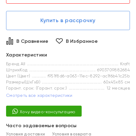
Купить в рассрочку
В Сравнение
В Избранное
Характеристики
Бренд All
Kraft
ШтрихКод
6903709882684
Цвет (Цвет)
f951f8d6-a063-11ec-8292-ac1f6b41c25b
Размеры(ШxГxВ)
60x45x85 см
Гарант. срок: (Гарант. срок:)
12 месяцев
Смотреть все характеристики
Хочу видео-консультацию
Часто задаваемые вопросы
Условия доставки
Условия возврата