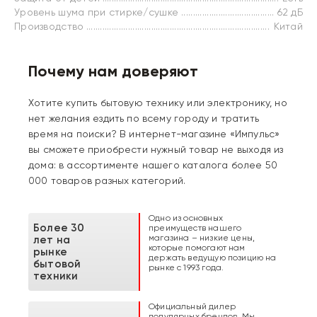
Уровень шума при стирке/сушке
62 дБ
Производство
Китай
Почему нам доверяют
Хотите купить бытовую технику или электронику, но
нет желания ездить по всему городу и тратить
время на поиски? В интернет-магазине «Импульс»
вы сможете приобрести нужный товар не выходя из
дома: в ассортименте нашего каталога более 50
000 товаров разных категорий.
Одно из основных
Более 30
преимуществ нашего
магазина – низкие цены,
лет на
которые помогают нам
рынке
держать ведущую позицию на
бытовой
рынке с 1993 года.
техники
Официальный дилер
популярных брендов. Мы