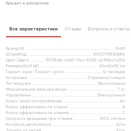
Кредит и рассрочка
Все характеристики
Отзывы
Вопросы и ответы
Бренд All
Kraft
ШтрихКод
6903709882684
Цвет (Цвет)
f951f8d6-a063-11ec-8292-ac1f6b41c25b
Размеры(ШxГxВ)
60x45x85 см
Гарант. срок: (Гарант. срок:)
12 месяцев
Установка
Отдельностоящая
Тип загрузки
Фронтальная
Максимальная загрузка белья
7 кг
Управление
Электронное
Класс энергопотребления
A+
Класс эффективности стирки
A
Класс эффективности отжима
C
Скорость вращения при отжиме
1000 об/мин
Контроль дисбаланса
Есть
Защита от детей
Есть