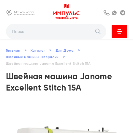
Махачкала
8 800 222 63
Whats
Te
>
>
>
Главная
Каталог
Для Дома
>
Швейные машины Оверлоки
Швейная машина Janome Excellent Stitch 15A
Швейная машина Janome
Excellent Stitch 15A