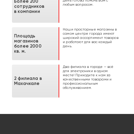
день готова помочь вам с
Более 200
любым вопросом.
сотрудников
в компании
Наши просторные магазины в
самом центре города имеют
Площадь
широкий ассортимент товаров
магазинов
и работают для вас каждый
более 2000
день.
кв. м.
Два филиала в городе — всё
для электроники в одном
месте! Приходите к нам за
2 филиала в
качественными товарами и
Махачкале
профессиональным
обслуживанием.