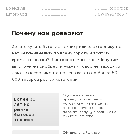
Бренд All
Roborock
ШтрихКод
6970995786514
Почему нам доверяют
Хотите купить бытовую технику или электронику, но
нет желания ездить по всему городу и тратить
время на поиски? В интернет-магазине «Импульс»
вы сможете приобрести нужный товар не выходя из
дома: в ассортименте нашего каталога более 50
000 товаров разных категорий.
Одно из основных
Более 30
преимуществ нашего
магазина – низкие цены,
лет на
которые помогают нам
рынке
держать ведущую позицию на
бытовой
рынке с 1993 года.
техники
Официальный дилер