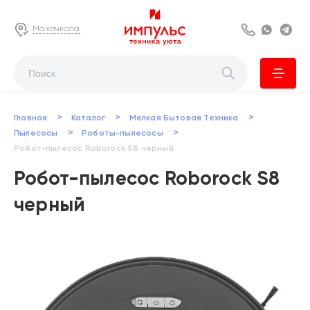
Махачкала
8 800 222 63
Whats
Te
>
>
>
Главная
Каталог
Мелкая Бытовая Техника
>
>
Пылесосы
Роботы-пылесосы
Робот-пылесос Roborock S8 черный
Робот-пылесос Roborock S8
черный