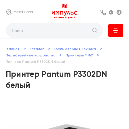
Махачкала
8 800 222 63
Whats
Te
>
>
>
Главная
Каталог
Компьютерная Техника
>
>
Периферийные устройства
Принтеры МФУ
Принтер Pantum P3302DN белый
Принтер Pantum P3302DN
белый