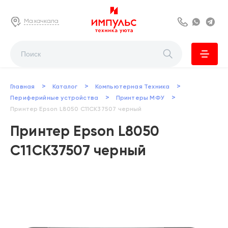
Махачкала
8 800 222 63
Whats
Te
>
>
>
Главная
Каталог
Компьютерная Техника
>
>
Периферийные устройства
Принтеры МФУ
Принтер Epson L8050 C11CK37507 черный
Принтер Epson L8050
C11CK37507 черный