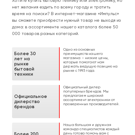
Хотите купить бытовую технику или электронику, но
нет желания ездить по всему городу и тратить
время на поиски? В интернет-магазине «Импульс»
вы сможете приобрести нужный товар не выходя из
дома: в ассортименте нашего каталога более 50
000 товаров разных категорий.
Одно из основных
Более 30
преимуществ нашего
магазина – низкие цены,
лет на
которые помогают нам
рынке
держать ведущую позицию на
бытовой
рынке с 1993 года.
техники
Официальный дилер
популярных брендов. Мы
предлагаем широкий
Официальное
ассортимент электроники от
дилерство
проверенных производителей.
брендов
Наша большая и дружная
команда специалистов каждый
день готова помочь вам с
Более 200