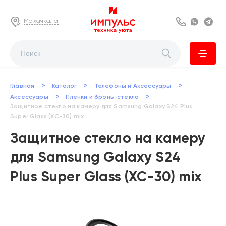
Махачкала
8 800 222 63
Whats
Te
>
>
>
Главная
Каталог
Телефоны и Аксессуары
>
>
Аксессуары
Пленки и бронь-стекла
Защитное стекло на камеру для Samsung Galaxy S24 Plus
Super Glass (XC-30) mix
Защитное стекло на камеру
для Samsung Galaxy S24
Plus Super Glass (XC-30) mix