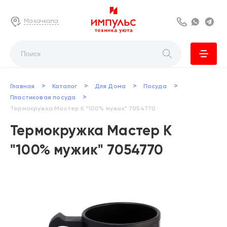
Махачкала
8 800 222 63
Whats
Te
>
>
>
>
Главная
Каталог
Для Дома
Посуда
>
Пластиковая посуда
Термокружка Мастер К "100% мужик" 7054770
Термокружка Мастер К
"100% мужик" 7054770