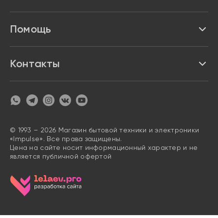
Акции и скидки
Про Impulse
Помощь
Кредит и рассрочка
Вакансии
Безопасность
Возврат товара
Контакты
Контакты
Политика конфиденциальности
график с 9:00 до 21:00
8 800 222 63 53
hello@magazin-impuls.ru
Карта сайта
Согласие на обработку персональных данных
© 1993 – 2026 Магазин бытовой техники и электроники
«Impulse». Все права защищены.
Цена на сайте носит информационный характер и не
является публичной офертой