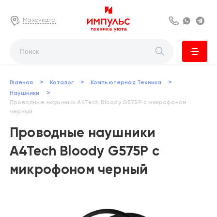
Махачкала
8 800 222 63
Whats
Te
>
>
>
Главная
Каталог
Компьютерная Техника
>
Наушники
Проводные наушники A4Tech Bloody G575P с микрофоном
черный
Проводные наушники
A4Tech Bloody G575P с
микрофоном черный