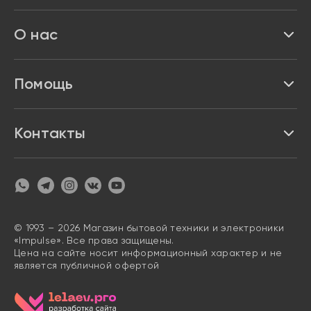
Бренды
Реквизиты
О нас
Доставка и оплата
Акции и скидки
Про Impulse
Помощь
Кредит и рассрочка
Вакансии
Безопасность
Возврат товара
Контакты
Контакты
Политика конфиденциальности
график с 9:00 до 21:00
8 800 222 63 53
hello@magazin-impuls.ru
Карта сайта
Согласие на обработку персональных данных
© 1993 – 2026 Магазин бытовой техники и электроники
«Impulse». Все права защищены.
Цена на сайте носит информационный характер и не
является публичной офертой