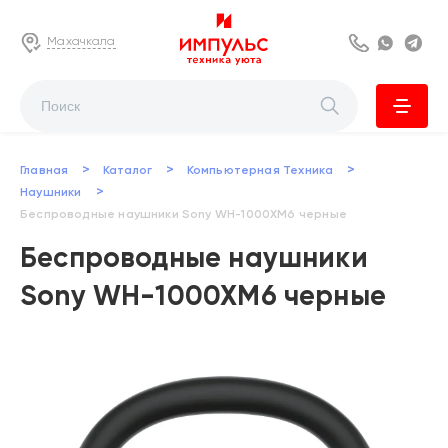
Махачкала
8 800 222 63
Whats
Te
>
>
>
Главная
Каталог
Компьютерная Техника
>
Наушники
Беспроводные наушники Sony WH-1000XM6 черные
Беспроводные наушники
Sony WH-1000XM6 черные