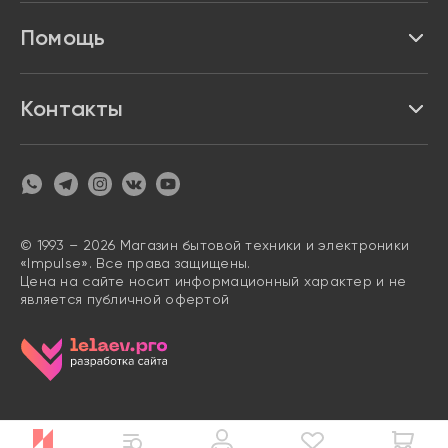
Акции и скидки
Про Impulse
Помощь
Кредит и рассрочка
Вакансии
Безопасность
Возврат товара
Контакты
Контакты
Политика конфиденциальности
график с 9:00 до 21:00
8 800 222 63 53
hello@magazin-impuls.ru
Карта сайта
Согласие на обработку персональных данных
© 1993 – 2026 Магазин бытовой техники и электроники
«Impulse». Все права защищены.
Цена на сайте носит информационный характер и не
является публичной офертой