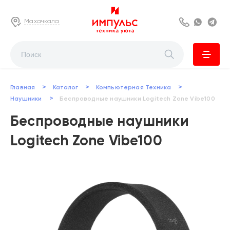
Махачкала
8 800 222 63
Whats
Te
>
>
>
Главная
Каталог
Компьютерная Техника
>
Наушники
Беспроводные наушники Logitech Zone Vibe100
Беспроводные наушники
Logitech Zone Vibe100