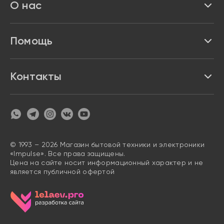
О нас
Доставка и оплата
Акции и скидки
Про Impulse
Помощь
Кредит и рассрочка
Вакансии
Безопасность
Возврат товара
Контакты
Контакты
Политика конфиденциальности
график с 9:00 до 21:00
8 800 222 63 53
hello@magazin-impuls.ru
Карта сайта
Согласие на обработку персональных данных
© 1993 – 2026 Магазин бытовой техники и электроники
«Impulse». Все права защищены.
Цена на сайте носит информационный характер и не
является публичной офертой