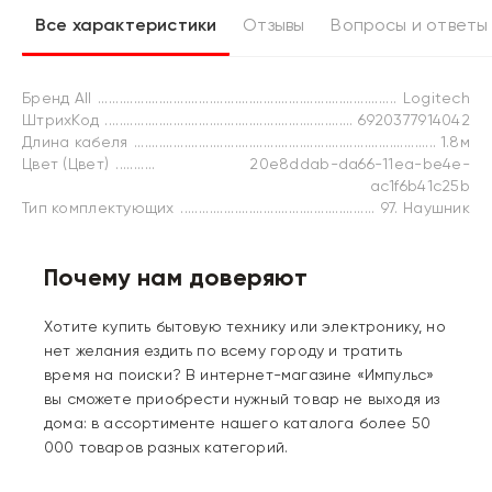
Все характеристики
Отзывы
Вопросы и ответы
Бренд All
Logitech
ШтрихКод
6920377914042
Длина кабеля
1.8м
Цвет (Цвет)
20e8ddab-da66-11ea-be4e-
ac1f6b41c25b
Тип комплектующих
97. Наушник
Почему нам доверяют
Хотите купить бытовую технику или электронику, но
нет желания ездить по всему городу и тратить
время на поиски? В интернет-магазине «Импульс»
вы сможете приобрести нужный товар не выходя из
дома: в ассортименте нашего каталога более 50
000 товаров разных категорий.