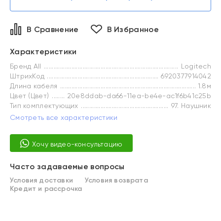
В Сравнение
В Избранное
Характеристики
Бренд All
Logitech
ШтрихКод
6920377914042
Длина кабеля
1.8м
Цвет (Цвет)
20e8ddab-da66-11ea-be4e-ac1f6b41c25b
Тип комплектующих
97. Наушник
Смотреть все характеристики
Хочу видео-консультацию
Часто задаваемые вопросы
Условия доставки
Условия возврата
Кредит и рассрочка