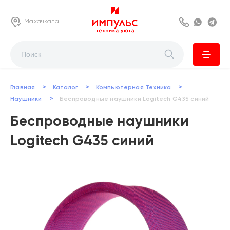
Махачкала
8 800 222 63
Whats
Te
>
>
>
Главная
Каталог
Компьютерная Техника
>
Наушники
Беспроводные наушники Logitech G435 синий
Беспроводные наушники
Logitech G435 синий