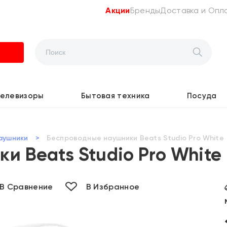
Акции
Бренды
Доставка и Опл
Телевизоры
Бытовая техника
Посуда
аушники
>
Беспроводные наушники Beats Studio Pro White
и Beats Studio Pro White
В Сравнение
В Избранное