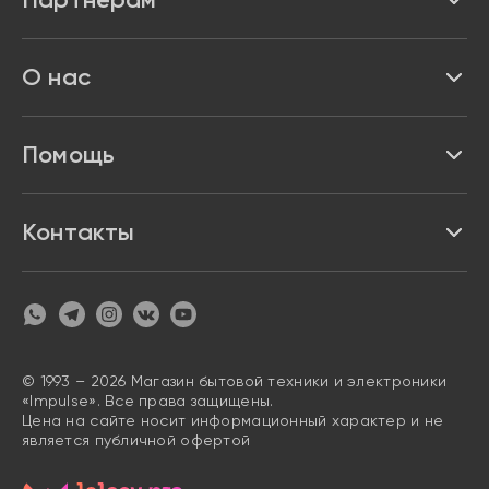
Бренды
Реквизиты
О нас
Доставка и оплата
Акции и скидки
Про Impulse
Помощь
Кредит и рассрочка
Вакансии
Безопасность
Возврат товара
Контакты
Контакты
Политика конфиденциальности
график с 9:00 до 21:00
8 800 222 63 53
hello@magazin-impuls.ru
Карта сайта
Согласие на обработку персональных данных
© 1993 – 2026 Магазин бытовой техники и электроники
«Impulse». Все права защищены.
Цена на сайте носит информационный характер и не
является публичной офертой