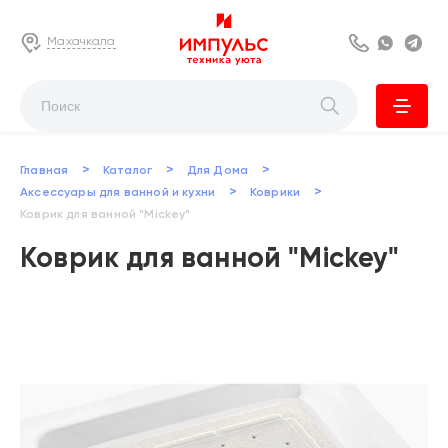
Махачкала
8 800 222 63
Whats
Te
>
>
>
Главная
Каталог
Для Дома
>
>
Аксессуары для ванной и кухни
Коврики
Коврик для ванной "Mickey"
Коврик для ванной "Mickey"