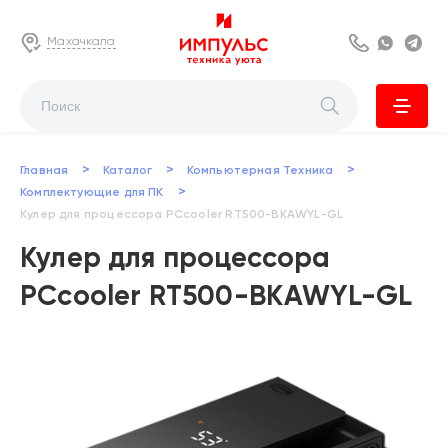
Махачкала
8 800 222 63
Whats
Te
>
>
>
Главная
Каталог
Компьютерная Техника
>
Комплектующие для ПК
Кулер для процессора PCcooler RT500-BKAWYL-GL
Кулер для процессора
PCcooler RT500-BKAWYL-GL