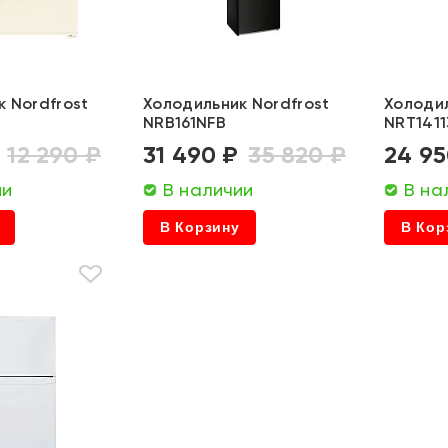
 Nordfrost
Холодильник Nordfrost
Холодил
NRB161NFB
NRT1411
12 290 ₽
31 490 ₽
35 820 ₽
24 95
ии
В наличии
В на
В Корзину
В Кор