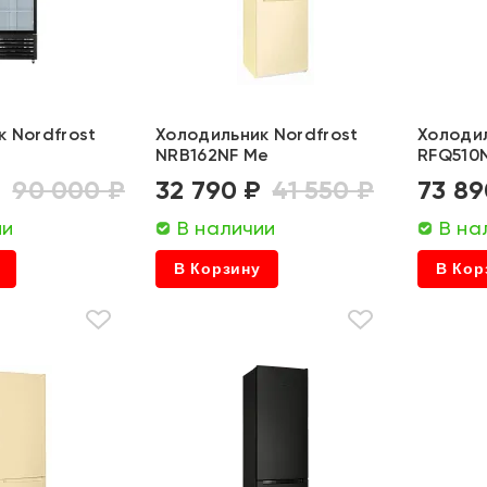
 Nordfrost
Холодильник Nordfrost
Холодил
NRB162NF Me
RFQ510
₽
90 000 ₽
32 790 ₽
41 550 ₽
73 89
ии
В наличии
В на
В Корзину
В Кор