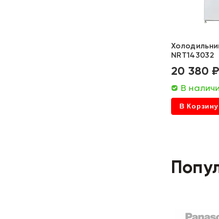
Холодильник
NRT143032
20 380 
В налич
В Корзину
Попу