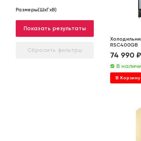
Kraft
Размеры(ШxГxВ)
Kuppersberg
Sharp
Показать результаты
Холодильник
LG
RSC400GB
74 990 
Manya
В налич
Midea
В Корзину
Samsung
Panasonic
Smeg
Teka
Vestel