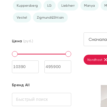
Kuppersberg
LG
Liebherr
Manya
M
Vestel
Zigmund&Shtain
Цена
(руб.)
Nordfrost
Бренд All