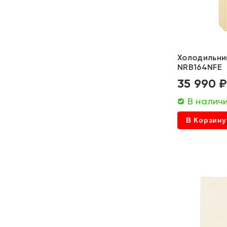
Zigmund&Shtain
Hitachi
Maunfeld
Холодильник
NRB164NFE
Artel
35 990 
Centek
В налич
Nord
В Корзину
Бирюса
Shivaki
Nordfrost
Bertazzoni
Viomi