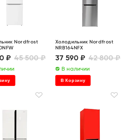
ьник Nordfrost
Холодильник Nordfrost
0DNFW
NRB164NFX
0 ₽
45 500 ₽
37 590 ₽
42 800 ₽
личии
В наличии
зину
В Корзину