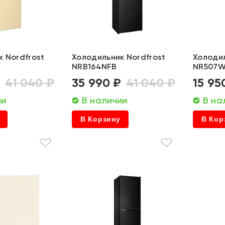
 Nordfrost
Холодильник Nordfrost
Холодил
NRB164NFB
NR507
₽
41 040 ₽
35 990 ₽
41 040 ₽
15 95
ии
В наличии
В на
В Корзину
В Кор