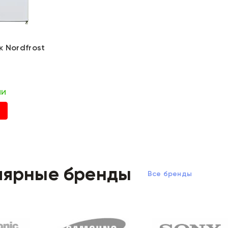
 Nordfrost
₽
ии
лярные бренды
Все бренды