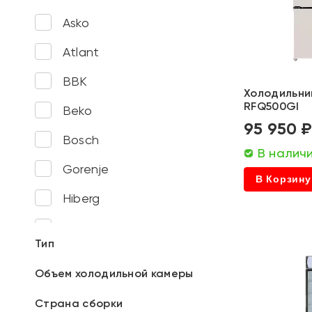
Asko
Atlant
BBK
Холодильник
RFQ500GI
Beko
95 950 
Bosch
В налич
Gorenje
В Корзину
Hiberg
Korting
Тип
Hyundai
Объем холодильной камеры
Indesit
Страна сборки