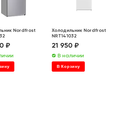
ьник Nordfrost
Холодильник Nordfrost
32
NRT141032
0 ₽
21 950 ₽
личии
В наличии
зину
В Корзину