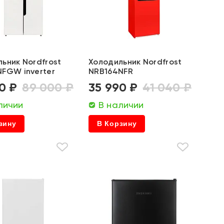
ьник Nordfrost
Холодильник Nordfrost
NFGW inverter
NRB164NFR
0 ₽
89 000 ₽
35 990 ₽
41 040 ₽
личии
В наличии
зину
В Корзину