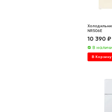
ATL
Graude
Холодильник
Ariston
NR506E
10 390 ₽
Meferi
В налич
Beston
В Корзину