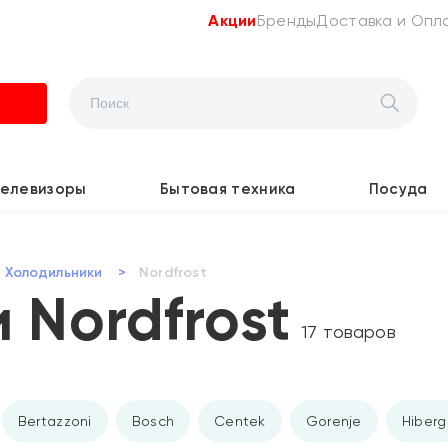
Акции
Бренды
Доставка и Опл
Телевизоры
Бытовая техника
Посуда
Холодильники
>
Nordfrost
 Nordfrost
17 товаров
Bertazzoni
Bosch
Centek
Gorenje
Hiberg