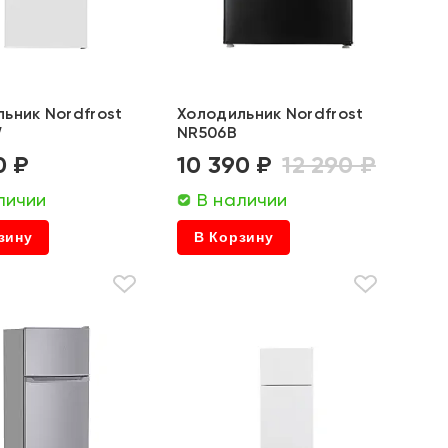
ьник Nordfrost
Холодильник Nordfrost
W
NR506B
0 ₽
10 390 ₽
12 290 ₽
личии
В наличии
зину
В Корзину