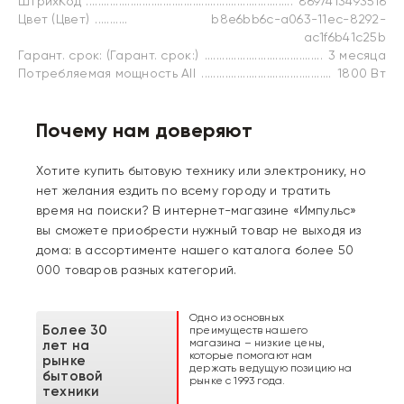
ШтрихКод
8697413493516
Цвет (Цвет)
b8e6bb6c-a063-11ec-8292-
ac1f6b41c25b
Гарант. срок: (Гарант. срок:)
3 месяца
Потребляемая мощность All
1800 Вт
Почему нам доверяют
Хотите купить бытовую технику или электронику, но
нет желания ездить по всему городу и тратить
время на поиски? В интернет-магазине «Импульс»
вы сможете приобрести нужный товар не выходя из
дома: в ассортименте нашего каталога более 50
000 товаров разных категорий.
Одно из основных
Более 30
преимуществ нашего
магазина – низкие цены,
лет на
которые помогают нам
рынке
держать ведущую позицию на
бытовой
рынке с 1993 года.
техники