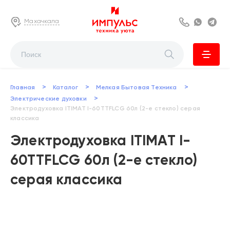
Махачкала
8 800 222 63
Whats
Te
>
>
>
Главная
Каталог
Мелкая Бытовая Техника
>
Электрические духовки
Электродуховка ITIMAT I-60TTFLCG 60л (2-е стекло) серая
классика
Электродуховка ITIMAT I-
60TTFLCG 60л (2-е стекло)
серая классика