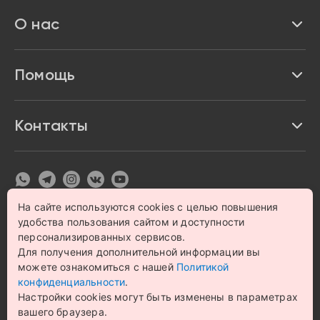
Реквизиты
О нас
Доставка и оплата
Акции и скидки
Про Impulse
Помощь
Кредит и рассрочка
Вакансии
Безопасность
Возврат товара
Контакты
Контакты
Политика конфиденциальности
график с 9:00 до 21:00
8 800 222 63 53
hello@magazin-impuls.ru
Карта сайта
Согласие на обработку персональных данных
На сайте используются cookies с целью повышения
удобства пользования сайтом и доступности
© 1993 – 2026 Магазин бытовой техники и электроники
«Impulse». Все права защищены.
персонализированных сервисов.
Цена на сайте носит информационный характер и не
Для получения дополнительной информации вы
является публичной офертой
можете ознакомиться с нашей
Политикой
конфиденциальности
.
Настройки cookies могут быть изменены в параметрах
вашего браузера.