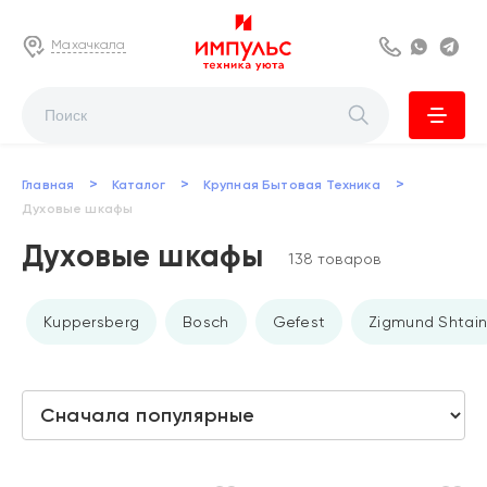
Махачкала
8 800 222 63
Whats
Te
>
>
>
Главная
Каталог
Крупная Бытовая Техника
Духовые шкафы
Духовые шкафы
138 товаров
Kuppersberg
Bosch
Gefest
Zigmund Shtai